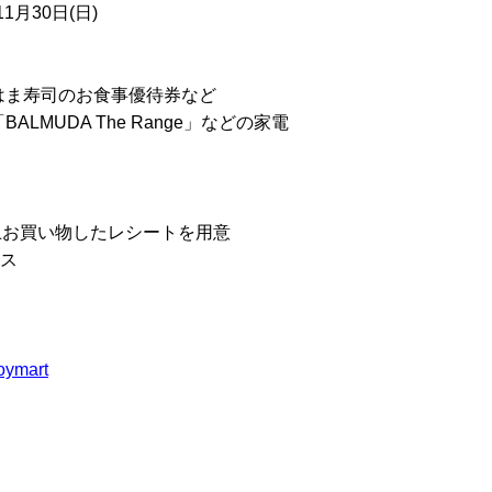
11月30日(日)
はま寿司のお食事優待券など
LMUDA The Range」などの家電
)以上お買い物したレシートを用意
セス
joymart