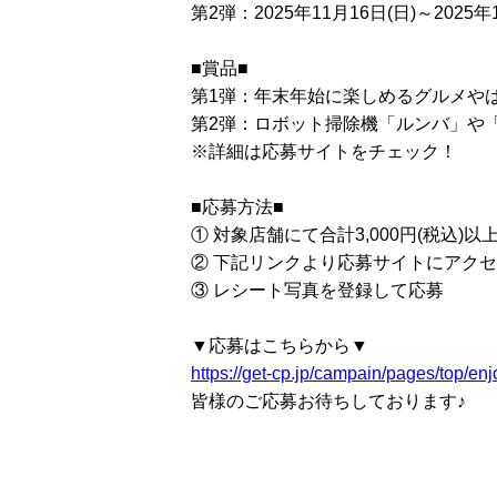
第2弾：2025年11月16日(日)～2025年
■賞品■
第1弾：年末年始に楽しめるグルメや
第2弾：ロボット掃除機「ルンバ」や「BA
※詳細は応募サイトをチェック！
■応募方法■
① 対象店舗にて合計3,000円(税込
② 下記リンクより応募サイトにアク
③ レシート写真を登録して応募
▼応募はこちらから▼
https://get-cp.jp/campain/pages/top/en
皆様のご応募お待ちしております♪